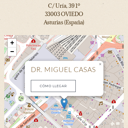
C/ Uría, 39 1º
33003 OVIEDO
Asturias (España)
+
−
×
DR. MIGUEL CASAS
CÓMO LLEGAR